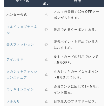
サイト名
特徴
ポン
メルマガ登録で10％OFFクー
ハンター公式
△
ポンがもらえる。
マルイウェブチャネ
◎
併用できるクーポンもある。
ル
楽天ポイントを貯めている方
楽天ファッション
◎
におすすめ。
ルミネカードの利用でいつで
アイルミネ
△
も5％OFF。
タカシマヤファッシ
タカシマヤカードならポイン
△
ョンスクエア
ト8％還元でお得。
会員ランクに応じて1～5％ポ
ウサギオンライン
△
イント還元。
メルカリ
△
日本最大のフリマサービス。