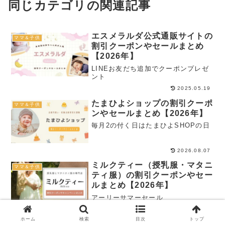
同じカテゴリの関連記事
エスメラルダ公式通販サイトの
ママ＆子供
割引クーポンやセールまとめ
【2026年】
LINEお友だち追加でクーポンプレゼ
ント
2025.05.19
たまひよショップの割引クーポ
ママ＆子供
ンやセールまとめ【2026年】
毎月2の付く日はたまひよSHOPの日
2026.08.07
ミルクティー（授乳服・マタニ
ママ＆子供
ティ服）の割引クーポンやセー
ルまとめ【2026年】
アーリーサマーセール
2026.06.12
ホーム
検索
目次
トップ