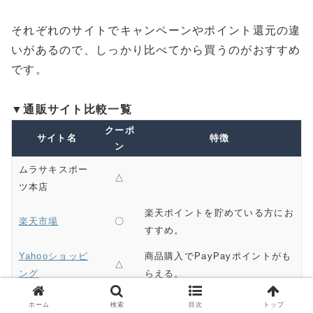
それぞれのサイトでキャンペーンやポイント還元の違
いがあるので、しっかり比べてから買うのがおすすめ
です。
▼通販サイト比較一覧
クーポ
サイト名
特徴
ン
ムラサキスポー
△
ツ本店
楽天ポイントを貯めている方にお
楽天市場
〇
すすめ。
Yahooショッピ
商品購入でPayPayポイントがも
△
ング
らえる。
Amazonプライム会員なら全品送
ホーム
検索
目次
トップ
アマゾン
△