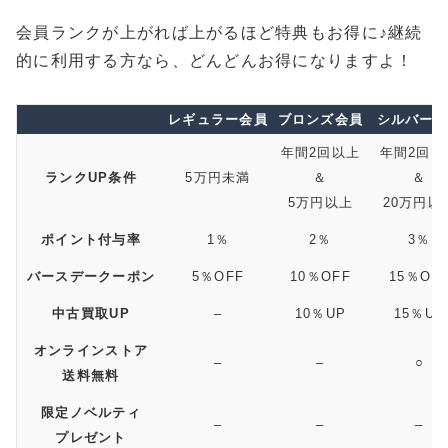
会員ランクが上がれば上がるほど特典もお得に♪継続
的に利用する方なら、どんどんお得になりますよ！
レギュラー会員
ブロンズ会員
シルバー
年間2回以上
年間2回以
ランクUP条件
5万円未満
＆
＆
5万円以上
20万円以
ポイント付与率
1％
2％
3％
バースデークーポン
5％OFF
10％OFF
15％OF
中古買取UP
–
10％UP
15％UP
オンラインストア
–
–
○
送料無料
限定ノベルティ
–
–
–
プレゼント