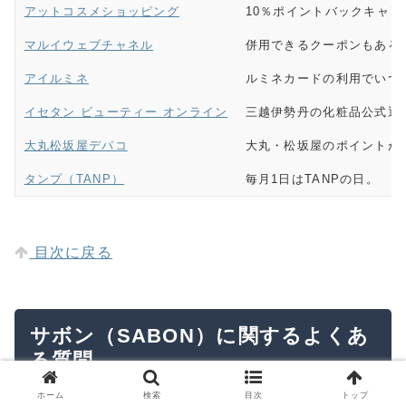
アットコスメショッピング
10％ポイントバックキャ
マルイウェブチャネル
併用できるクーポンもある
アイルミネ
ルミネカードの利用でいつで
イセタン ビューティー オンライン
三越伊勢丹の化粧品公式通
大丸松坂屋デパコ
大丸・松坂屋のポイントが
タンプ（TANP）
毎月1日はTANPの日。
目次に戻る
サボン（SABON）に関するよくあ
る質問
ホーム
検索
目次
トップ