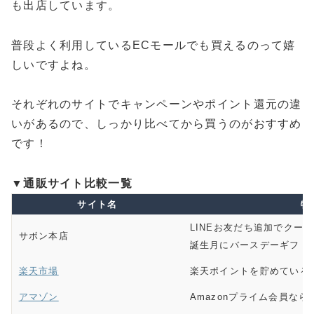
も出店しています。
普段よく利用しているECモールでも買えるのって嬉
しいですよね。
それぞれのサイトでキャンペーンやポイント還元の違
いがあるので、しっかり比べてから買うのがおすすめ
です！
▼通販サイト比較一覧
サイト名
特
LINEお友だち追加でクー
サボン本店
誕生月にバースデーギフト
楽天市場
楽天ポイントを貯めている
アマゾン
Amazonプライム会員な