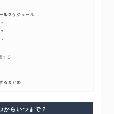
ールスケジュール
た？
た？
た？
用する
するまとめ
つからいつまで？