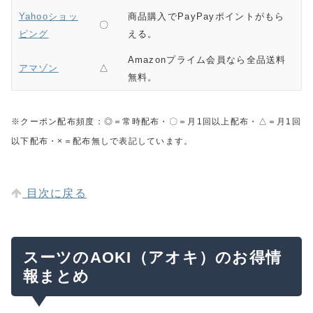
Yahooショッ
商品購入でPayPayポイントがもら
〇
ピング
える。
Amazonプライム会員なら全品送料
アマゾン
△
無料。
※クーポン配布頻度：◎＝常時配布・〇＝月1回以上配布・△＝月1回
以下配布・×＝配布無しで表記しています。
目次に戻る
スーツのAOKI（アオキ）のお得情
報まとめ