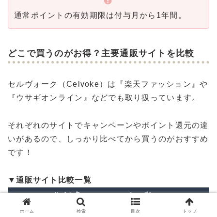
通常ポイントの有効期限は付与月から1年間。
どこで買うのがお得？主要通販サイトを比較
セルヴォーク（Celvoke）は『楽天ファッション』や
『ウサギオンライン』などでも取り扱っています。
それぞれのサイトでキャンペーンやポイント還元の違
いがあるので、しっかり比べてから買うのがおすすめ
です！
▼通販サイト比較一覧
サイト名
クーポン
セルヴォーク本店
△
新月や満月の日
ホーム
検索
目次
トップ