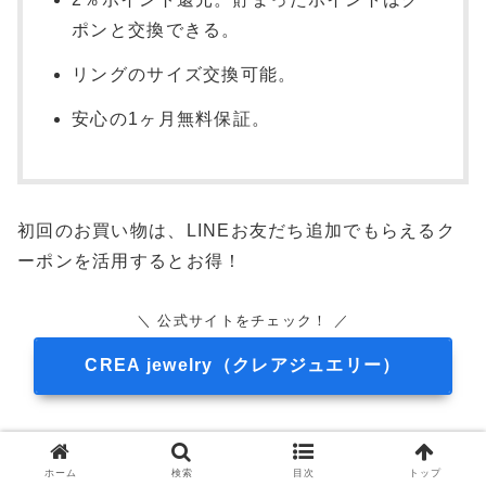
ポンと交換できる。
リングのサイズ交換可能。
安心の1ヶ月無料保証。
初回のお買い物は、LINEお友だち追加でもらえるク
ーポンを活用するとお得！
＼ 公式サイトをチェック！ ／
CREA jewelry（クレアジュエリー）
ホーム
検索
目次
トップ
プチプラアクセサリーをお探しの方には『ルピス