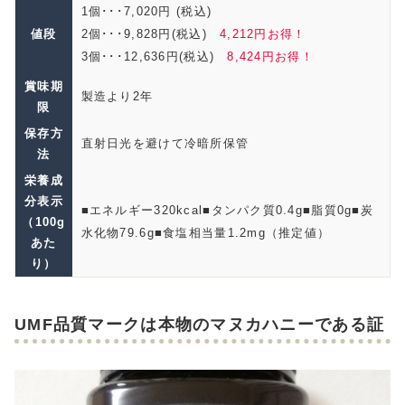
1個･･･7,020円 (税込)
値段
2個･･･9,828円(税込)
4,212円お得！
3個･･･12,636円(税込)
8,424円お得！
賞味期
製造より2年
限
保存方
直射日光を避けて冷暗所保管
法
栄養成
分表示
■エネルギー320kcal■タンパク質0.4g■脂質0g■炭
（100g
水化物79.6g■食塩相当量1.2mg（推定値）
あた
り）
UMF品質マークは本物のマヌカハニーである証