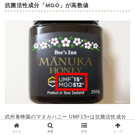
抗菌活性成分「MGO」が高数値
武州養蜂園のマヌカハニー UMF15+は抗菌活性成分
「MGO（メチルグリオキサール）」が512+と高数
ホーム
検索
目次
トップ
値。